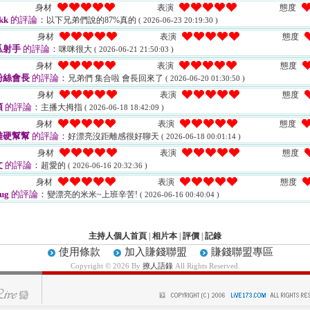
身材
表演
態度
kk
的評論：
以下兄弟們說的87%真的
( 2026-06-23 20:19:30 )
身材
表演
態度
瓜射手
的評論：
咪咪很大
( 2026-06-21 21:50:03 )
身材
表演
態度
粉絲會長
的評論：
兄弟們 集合啦 會長回來了
( 2026-06-20 01:30:50 )
身材
表演
態度
頑
的評論：
主播大拇指
( 2026-06-18 18:42:09 )
身材
表演
態度
雞硬幫幫
的評論：
好漂亮沒距離感很好聊天
( 2026-06-18 00:01:14 )
身材
表演
態度
文
的評論：
超愛的
( 2026-06-16 20:32:36 )
身材
表演
態度
ug
的評論：
變漂亮的米米~上班辛苦!
( 2026-06-16 00:40:04 )
主持人個人首頁
|
相片本
|
評價
|
記錄
使用條款
加入賺錢聯盟
賺錢聯盟專區
Copyright © 2026 By
撩人語錄
All Rights Reserved.