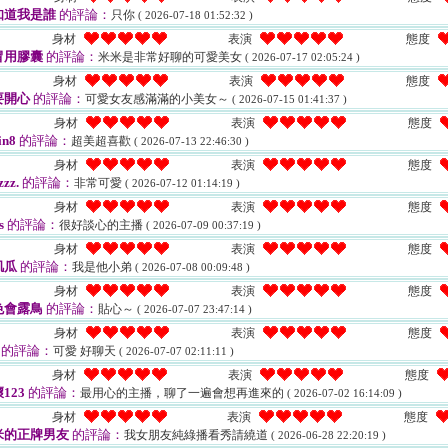
知道我是誰
的評論：
只你
( 2026-07-18 01:52:32 )
身材
表演
態度
冒用膠囊
的評論：
米米是非常好聊的可愛美女
( 2026-07-17 02:05:24 )
身材
表演
態度
要開心
的評論：
可愛女友感滿滿的小美女～
( 2026-07-15 01:41:37 )
身材
表演
態度
in8
的評論：
超美超喜歡
( 2026-07-13 22:46:30 )
身材
表演
態度
zzz.
的評論：
非常可愛
( 2026-07-12 01:14:19 )
身材
表演
態度
s
的評論：
很好談心的主播
( 2026-07-09 00:37:19 )
身材
表演
態度
肌瓜
的評論：
我是他小弟
( 2026-07-08 00:09:48 )
身材
表演
態度
色會露鳥
的評論：
貼心～
( 2026-07-07 23:47:14 )
身材
表演
態度
的評論：
可愛 好聊天
( 2026-07-07 02:11:11 )
身材
表演
態度
123
的評論：
最用心的主播，聊了一遍會想再進來的
( 2026-07-02 16:14:09 )
身材
表演
態度
米的正牌男友
的評論：
我女朋友純綠播看秀請繞道
( 2026-06-28 22:20:19 )