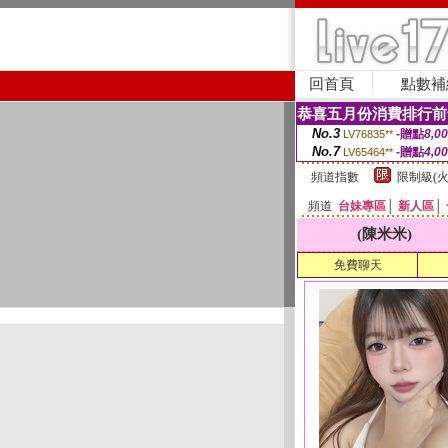
回首頁
點數補
恭喜五月份消費排行前
No.3
-贈點
8,0
LV76835**
No.7
-贈點
4,0
LV65464**
頻道指數
限制級(火
頻道
台妹專區
│
新人區
│
(陳米米)
免費聊天