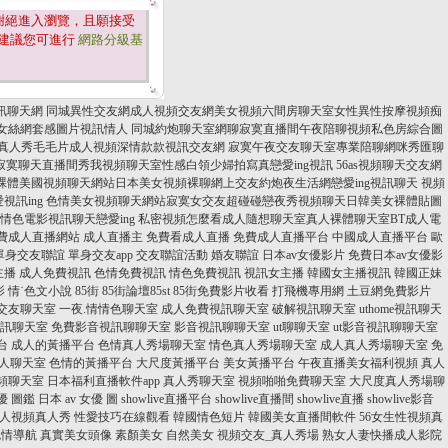
謝絕進入瀏覽，且願接受
建議您可進行
網路分級基
訊聊天網 同城異性交友網成人視頻交友網美女視頻六間房聊天室女性異性按摩視頻痴
網美女絲網套感圖片視訊情人 同城約炮聊天室網聊寂寞直播間午夜陪聊視頻私色房綜合圖
播真人秀毛毛片成人視頻深情款款視訊交友網 寂寞午夜交友聊天室專業陪聊網咪秀匯聊
寞聊天直播間秀我視頻聊天室性感白領少婦拍寫真戀愛ing視訊 56as視頻聊天交友網
裸體美國視頻聊天網站日本美女視頻裸聊網上交友約炮夜生活網戀愛ing視訊聊天 視頻
愛視訊ing 色情美女視頻聊天網站寂寞女交友超碰碰戀夜秀視頻聊天日韓美女裸體貼圖
國情色電影視訊聊天戀愛ing 私密視頻怎麼看成人隨想聊天室真人裸體聊天室BT成人電
費成人直播網站
成人直播主
免費看成人直播
免費成人直播平台
中國成人直播平台
歐
單身交友聯誼
單身交友app
交友聯誼活動
婚友聯誼
日本av女優影片
免費日本av女優影
主播
成人免費視訊
色情免費視訊
情色免費視訊
視訊女主播
韓國女主播視訊
韓國正妹
影
情˙色文小說
85街
85街論壇85st
85街免費影片收看
打飛機專用網
土豆網免費影片
交友聊天室
一夜.情情色聊天室
成人免費視訊聊天室
破解視訊聊天室
uthome視訊聊天
訊聊天室
免費影音視訊聊聊天室
影音視訊聊聊天室
ut聊聊天室
ut影音視訊聊聊天室
台
成人的黃播平台
色情真人秀場聊天室
情色真人秀場聊天室
成人真人秀場聊天室
免
人聊天室
色情的黃播平台
大尺度黃播平台
美女黃播平台
午夜直播美女福利視頻
真人
視頻聊天室
日本福利直播軟件app
真人秀聊天室
視頻啪啪免費聊天室
大尺度真人秀場聊
優 圖鑑
日本 av 女優 圖
showlive直播平台
showlive直播間
showlive直播
showlive影音
人視頻真人秀
性愛技巧在線觀看
韓國情色短片
韓國美女直播間軟件
56女生性視頻真
色情導航
真實美女頭像
素顏美女 自然美女
視頻交友_真人秀場
熟女人妻快播成人影院