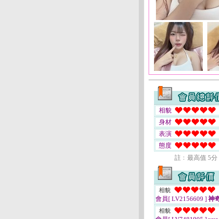
相貌
身材
表演
態度
註﹕最高值 5分
相貌
會員[ LV2156609 ]
神
相貌