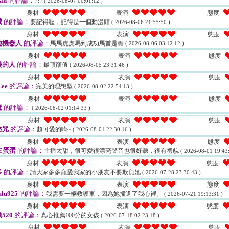
an
的評論：
???
( 2026-08-07 00:01:12 )
身材
表演
態度
威
的評論：
要記得喔，記得是一個動漫頭
( 2026-08-06 21:55:50 )
身材
表演
態度
地機器人
的評論：
馬馬虎虎馬到成功馬首是瞻
( 2026-08-06 03:12:12 )
身材
表演
態度
漫的人
的評論：
最頂顏值
( 2026-08-05 23:31:46 )
身材
表演
態度
ee
的評論：
完美的理想型
( 2026-08-02 22:54:13 )
身材
表演
態度
魔
的評論：
( 2026-08-02 01:14:33 )
身材
表演
態度
慾咒
的評論：
超可愛的唷~
( 2026-08-01 22:30:16 )
身材
表演
態度
E蛋蛋
的評論：
主播太甜，很可愛很漂亮聲音也很好聽，很有禮貌
( 2026-08-01 19:43:
身材
表演
態度
多
的評論：
請大家多多寵愛我家的小朋友不要欺負她
( 2026-07-28 23:30:43 )
身材
表演
態度
ulu925
的評論：
我需要一輛救護車，因為她撞進了我心裡。
( 2026-07-21 19:13:31 )
身材
表演
態度
520
的評論：
真心推薦100分的女孩
( 2026-07-18 02:23:18 )
身材
表演
態度