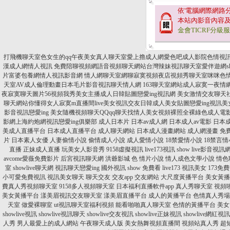
依'電腦網際網路
本站內影音內容
金會TICRF分級
打飛機聊天室色女生的qq午夜美女真人聊天室愛上擼成人網愛色吧成人影院色情視
漢成人網情人視訊 免費陪聊視頻網語音視頻聊天網站台灣辣妹視訊聊天室愛伴遊網sh
片富婆包養網情人視訊影音網 情人網聊天室網聊寂寞視頻夜店視頻秀聊天室咪咪色情
天室AV成人倫理動畫日本毛片影音視訊聊天情人網 163聊天室網站成人寂寞一夜情網
夜寂寞聊天圖片56視頻我秀美女主播成人日韓貼圖戀愛ing視訊網 美女激情交友聊
聊天網站你懂得女人寂寞m直播間live美女視訊交友日韓成人美女貼圖戀愛ing視
影音視訊戀愛ing 美女隨機視頻聊天QQqq聊天找情人美女視頻裸照全裸綠色成人電
影網上海約炮網視訊戀愛ing俱樂部
成人日本片
日本av成人網
日本成人av電影
日本成
美成人直播平台
日本成人直播平台
成人聊天網站
日本成人漫畫網站
成人網漫畫
免
片
日本素人女優
人妻偷情小說
偷情成人小說
成人愛情小說
18禁愛情小說
18禁言情
直播
正妹成人直播
玩美女人影音秀
9158虛擬視訊
live173視訊
show live影音視訊
avcome愛薇免費影片
后宮視訊聊天網
洪爺影城
色 情片小說
情人成色文學小說
情色
室
showlive聊天網
視訊聊天戀愛ing
國外視訊 show 免費看
live173 視訊美女
173免
小可愛免費視訊
視訊美女聊天
聊天交友
交友app
交友網站
大尺度黃播平台
美女黃播
費真人秀視頻聊天室
9158多人視頻聊天室
日本福利直播軟件app
真人秀聊天室
視頻
美女黃播平台
漾美眉視訊交友聊天室
漾美眉直播平台
成人的黃播平台
色情真人秀場
天室
做愛裸聊室
ut視訊聊天室福利視頻
能看啪啪真人聊天室
色情的黃播平台
美女
showlive視訊
showlive視訊聊天
showlive交友視訊
showlive正妹視訊
showlive網紅視訊
人秀
男人最愛上的成人網站
午夜聊天成人版
美女熱舞視頻直播間
視頻站真人秀
超