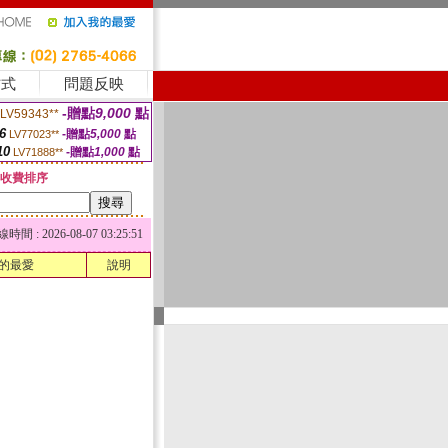
方式
問題反映
-贈點
9,000
點
LV59343**
6
-贈點
5,000
點
LV77023**
10
-贈點
1,000
點
LV71888**
收費排序
 : 2026-08-07 03:25:51
的最愛
說明