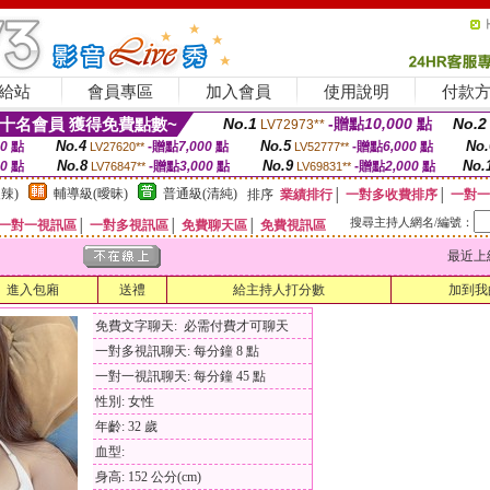
給站
會員專區
加入會員
使用說明
付款
十名會員 獲得免費點數~
No.1
-贈點
10,000
點
No.2
LV72973**
No.4
No.5
No.
00
點
-贈點
7,000
點
-贈點
6,000
點
LV27620**
LV52777**
No.8
No.9
No.
00
點
-贈點
3,000
點
-贈點
2,000
點
LV76847**
LV69831**
辣)
輔導級(曖昧)
普通級(清純)
排序
業績排行
│
一對多收費排序
│
一對一
搜尋主持人網名/編號：
一對一視訊區
│
一對多視訊區
│
免費聊天區
│
免費視訊區
最近上線時間
進入包廂
送禮
給主持人打分數
加到我
免費文字聊天: 必需付費才可聊天
一對多視訊聊天: 每分鐘 8 點
一對一視訊聊天: 每分鐘 45 點
性別: 女性
年齡: 32 歲
血型:
身高: 152 公分(cm)