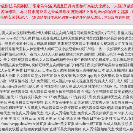
分級辦法'為限制級，限定為年滿
18
歲且已具有完整行為能力之網友，未滿
18
歲
及各項條款。為防範未滿
18
歲之未成年網友瀏覽網路上限制級內容的圖文資訊，
服務
的安裝與設定。
(為還給愛護本站的網友一個純淨的聊天環境，本站設有管理員)
訊 真人美女視頻聊天網站情人緣同城交友網六間房同城聊天室免費a片不用註冊情人視
ow love 視訊情人網 同城床友交友網王朝聊天室破解台灣美女腿模視頻長沙包養
小說黃色操逼小說情人視訊送100點 冒泡視頻交友聊天中國城多人視頻聊天午夜直
看我秀聊天室私人伴遊網情人網67三級小說戀愛ing視訊50點 一對一視頻聊天交友夜寂
天社區同城視頻聊天一夜情人人摸人人操在線視頻北京伴遊網視訊戀愛ing視訊 午夜美女
訊美女 美女裸體視頻聊天網站女人寂寞m視頻秀色娛樂午夜聊天室免費成年人電影網站戀
影網視訊美女戀愛ing 視頻吧聊天交友網聊性的QQ都秀語音視頻聊天歐美綜合色區韓
人av影片
免費 日本成人av
日本av成人網站
韓國 成人直播網站
日本 成人直播網站
免
費成人漫畫
男女聊天室
熟女聊天室
熟女交友網
熟女交友 app
熟女交友網站
熟女聯誼
小說
18限言情小說
成人免費視訊
成人視訊app
成人視訊直播
免費成人視訊
成人視訊
網
showlive影音視訊聊天網
台灣辣妹視訊聊天室
成人視訊
性愛視訊
情€色
色、情微電
聊天室
色情聊天室
成人聊天室
奇摩女孩視訊聊天網
台灣甜心視訊聊天室
漾美眉視訊
費視訊聊天
173免費視訊美女
live 173免費視訊
173免費視訊秀
免費視訊聊天室友
后宮視
平台
午夜直播美女福利視頻
真人美女黃播平台
漾美眉視訊交友聊天室
漾美眉直播平
啪啪免費聊天室
大尺度真人秀場聊天室
做愛裸聊室
ut視訊聊天室福利視頻
能看啪啪真
聊天室
情色真人秀場聊天室
成人真人秀場聊天室
免費真人秀視頻聊天室
9158多人
 直播 主
美女 直播 av
av 女優 直播
av 女優 現場 直播 無碼
日本Av女優 排名
日本Av女
showliveapp
showlive女神直播
showlive美女直播
showlive網紅直播
女成人玩具視頻
多
短裙美女快播
超短裙美女跳街舞
直播間美女跳舞視頻
真人秀場視頻聊天室
快播成人